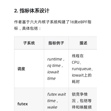
2. 指标体系设计
作者基于六大内核子系统构建了16类eBPF指
标，具体包括：
子系统
指标例子
描述
线程在
runtime
，
CPU、
rq time，
调度
runqueue、
iowait
iowait上的
time
耗时
futex wait
锁竞争情
time
，
况，包括等
futex
wake
待和唤醒频